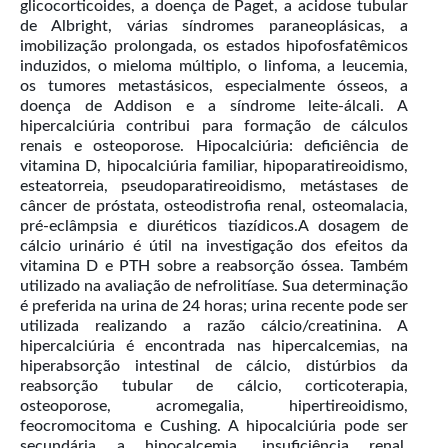
glicocorticoides, a doença de Paget, a acidose tubular
de Albright, várias síndromes paraneoplásicas, a
imobilização prolongada, os estados hipofosfatêmicos
induzidos, o mieloma múltiplo, o linfoma, a leucemia,
os tumores metastásicos, especialmente ósseos, a
doença de Addison e a síndrome leite-álcali. A
hipercalciúria contribui para formação de cálculos
renais e osteoporose. Hipocalciúria: deficiência de
vitamina D, hipocalciúria familiar, hipoparatireoidismo,
esteatorreia, pseudoparatireoidismo, metástases de
câncer de próstata, osteodistrofia renal, osteomalacia,
pré-eclâmpsia e diuréticos tiazídicos.A dosagem de
cálcio urinário é útil na investigação dos efeitos da
vitamina D e PTH sobre a reabsorção óssea. Também
utilizado na avaliação de nefrolitíase. Sua determinação
é preferida na urina de 24 horas; urina recente pode ser
utilizada realizando a razão cálcio/creatinina. A
hipercalciúria é encontrada nas hipercalcemias, na
hiperabsorção intestinal de cálcio, distúrbios da
reabsorção tubular de cálcio, corticoterapia,
osteoporose, acromegalia, hipertireoidismo,
feocromocitoma e Cushing. A hipocalciúria pode ser
secundária a hipocalcemia, insuficiência renal,