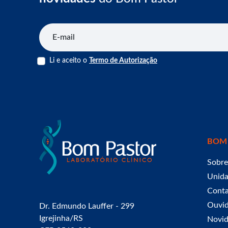
E-mail
Li e aceito o
Termo de Autorização
BOM
Sobre
Unid
Cont
Ouvid
Dr. Edmundo Lauffer - 299
Igrejinha/RS
Novid