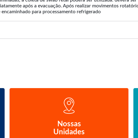
liminadas, a coleta de swab retal poderá ser utilizada: deverá 
ediatamente após a evacuação. Após realizar movimentos rotatório
 e encaminhado para processamento refrigerado
Nossas
Unidades