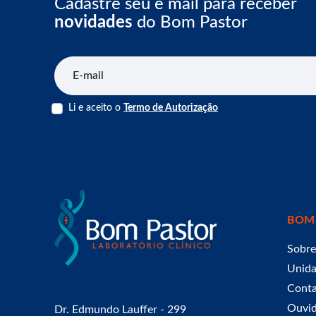
Cadastre seu e mail para receber
novidades
do Bom Pastor
E-mail
Li e aceito o
Termo de Autorização
BOM
Sobre
Unid
Cont
Ouvid
Dr. Edmundo Lauffer - 299