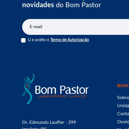
novidades
do Bom Pastor
E-mail
Li e aceito o
Termo de Autorização
BOM
Sobre
Unid
Cont
Ouvid
Dr. Edmundo Lauffer - 299