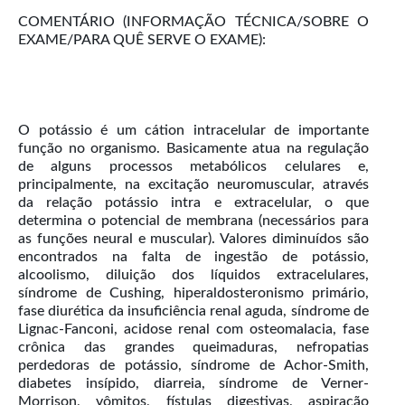
COMENTÁRIO (INFORMAÇÃO TÉCNICA/SOBRE O
EXAME/PARA QUÊ SERVE O EXAME):
O potássio é um cátion intracelular de importante
função no organismo. Basicamente atua na regulação
de alguns processos metabólicos celulares e,
principalmente, na excitação neuromuscular, através
da relação potássio intra e extracelular, o que
determina o potencial de membrana (necessários para
as funções neural e muscular). Valores diminuídos são
encontrados na falta de ingestão de potássio,
alcoolismo, diluição dos líquidos extracelulares,
síndrome de Cushing, hiperaldosteronismo primário,
fase diurética da insuficiência renal aguda, síndrome de
Lignac-Fanconi, acidose renal com osteomalacia, fase
crônica das grandes queimaduras, nefropatias
perdedoras de potássio, síndrome de Achor-Smith,
diabetes insípido, diarreia, síndrome de Verner-
Morrison, vômitos, fístulas digestivas, aspiração