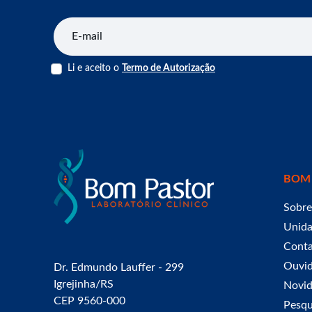
E-mail
Li e aceito o
Termo de Autorização
BOM
Sobre
Unid
Cont
Ouvid
Dr. Edmundo Lauffer - 299
Igrejinha/RS
Novid
CEP 9560-000
Pesqu