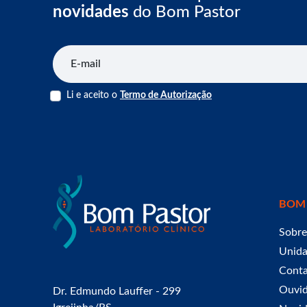
novidades
do Bom Pastor
E-mail
Li e aceito o
Termo de Autorização
BOM
Sobre
Unid
Cont
Ouvid
Dr. Edmundo Lauffer - 299