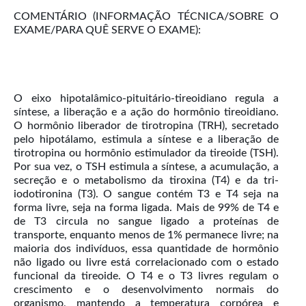
COMENTÁRIO (INFORMAÇÃO TÉCNICA/SOBRE O
EXAME/PARA QUÊ SERVE O EXAME):
O eixo hipotalâmico-pituitário-tireoidiano regula a
síntese, a liberação e a ação do hormônio tireoidiano.
O hormônio liberador de tirotropina (TRH), secretado
pelo hipotálamo, estimula a síntese e a liberação de
tirotropina ou hormônio estimulador da tireoide (TSH).
Por sua vez, o TSH estimula a síntese, a acumulação, a
secreção e o metabolismo da tiroxina (T4) e da tri-
iodotironina (T3). O sangue contém T3 e T4 seja na
forma livre, seja na forma ligada. Mais de 99% de T4 e
de T3 circula no sangue ligado a proteínas de
transporte, enquanto menos de 1% permanece livre; na
maioria dos indivíduos, essa quantidade de hormônio
não ligado ou livre está correlacionado com o estado
funcional da tireoide. O T4 e o T3 livres regulam o
crescimento e o desenvolvimento normais do
organismo, mantendo a temperatura corpórea e