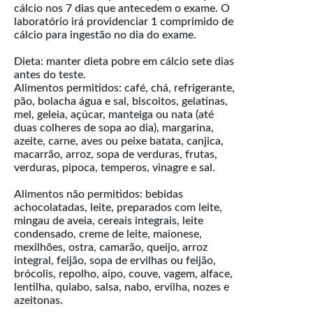
cálcio nos 7 dias que antecedem o exame. O
laboratório irá providenciar 1 comprimido de
cálcio para ingestão no dia do exame.
Dieta: manter dieta pobre em cálcio sete dias
antes do teste.
Alimentos permitidos: café, chá, refrigerante,
pão, bolacha água e sal, biscoitos, gelatinas,
mel, geleia, açúcar, manteiga ou nata (até
duas colheres de sopa ao dia), margarina,
azeite, carne, aves ou peixe batata, canjica,
macarrão, arroz, sopa de verduras, frutas,
verduras, pipoca, temperos, vinagre e sal.
Alimentos não permitidos: bebidas
achocolatadas, leite, preparados com leite,
mingau de aveia, cereais integrais, leite
condensado, creme de leite, maionese,
mexilhões, ostra, camarão, queijo, arroz
integral, feijão, sopa de ervilhas ou feijão,
brócolis, repolho, aipo, couve, vagem, alface,
lentilha, quiabo, salsa, nabo, ervilha, nozes e
azeitonas.