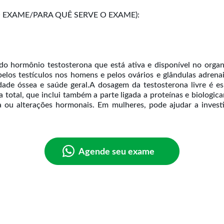
EXAME/PARA QUÊ SERVE O EXAME):
 hormônio testosterona que está ativa e disponível no organi
pelos testículos nos homens e pelos ovários e glândulas adren
dade óssea e saúde geral.A dosagem da testosterona livre é e
a total, que inclui também a parte ligada a proteínas e biologic
diga ou alterações hormonais. Em mulheres, pode ajudar a invest
Agende seu exame