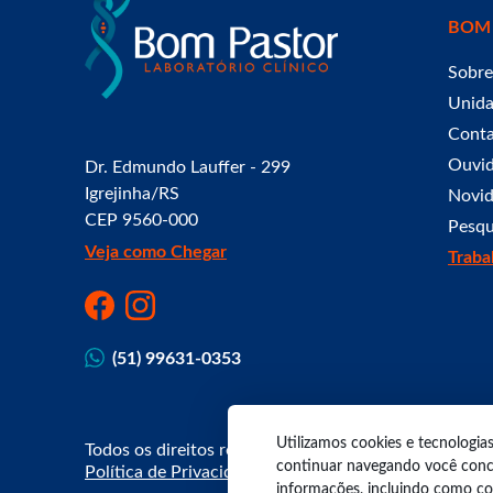
BOM
Sobre
Unid
Cont
Ouvid
Dr. Edmundo Lauffer - 299
Igrejinha/RS
Novid
CEP 9560-000
Pesqu
Veja como Chegar
Traba
(51) 99631-0353
Utilizamos cookies e tecnologi
Todos os direitos reservados. Laboratório Bom Pasto
continuar navegando você conco
Política de Privacidade
informações, incluindo como con