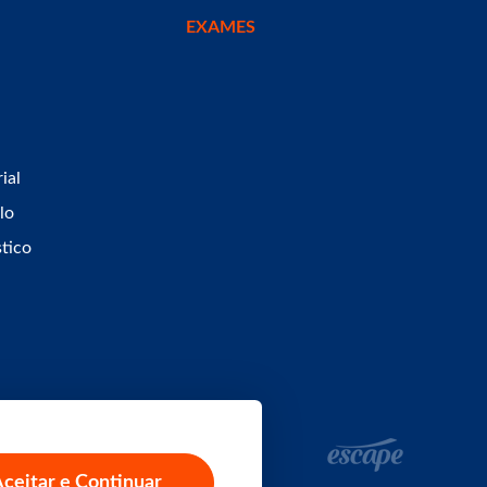
EXAMES
ial
lo
stico
ceitar e Continuar