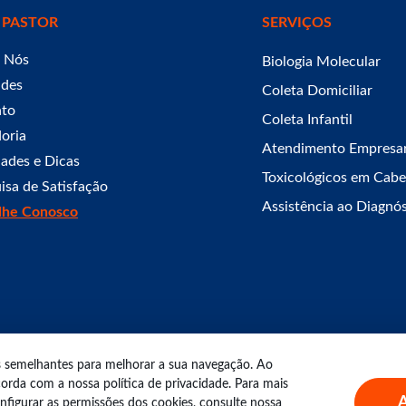
 PASTOR
SERVIÇOS
 Nós
Biologia Molecular
ades
Coleta Domiciliar
ato
Coleta Infantil
oria
Atendimento Empresar
ades e Dicas
Toxicológicos em Cabe
isa de Satisfação
Assistência ao Diagnó
lhe Conosco
as semelhantes para melhorar a sua navegação. Ao
r 2026.
rda com a nossa política de privacidade. Para mais
A
figurar as permissões dos cookies, consulte nossa