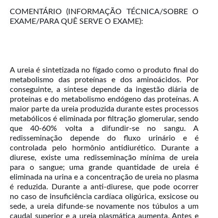
COMENTÁRIO (INFORMAÇÃO TÉCNICA/SOBRE O
EXAME/PARA QUÊ SERVE O EXAME):
A ureia é sintetizada no fígado como o produto final do
metabolismo das proteínas e dos aminoácidos. Por
conseguinte, a síntese depende da ingestão diária de
proteínas e do metabolismo endógeno das proteínas. A
maior parte da ureia produzida durante estes processos
metabólicos é eliminada por filtração glomerular, sendo
que 40-60% volta a difundir-se no sangu. A
redisseminação depende do fluxo urinário e é
controlada pelo hormônio antidiurético. Durante a
diurese, existe uma redisseminação mínima de ureia
para o sangue; uma grande quantidade de ureia é
eliminada na urina e a concentração de ureia no plasma
é reduzida. Durante a anti-diurese, que pode ocorrer
no caso de insuficiência cardíaca oligúrica, exsicose ou
sede, a ureia difunde-se novamente nos túbulos a um
caudal superior e a ureia plasmática aumenta. Antes e