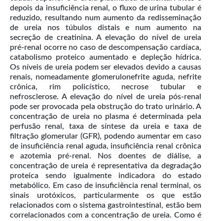
depois da insuficiência renal, o fluxo de urina tubular é
reduzido, resultando num aumento da redisseminação
de ureia nos túbulos distais e num aumento na
secreção de creatinina. A elevação do nível de ureia
pré-renal ocorre no caso de descompensação cardíaca,
catabolismo proteico aumentado e depleção hídrica.
Os níveis de ureia podem ser elevados devido a causas
renais, nomeadamente glomerulonefrite aguda, nefrite
crônica, rim policístico, necrose tubular e
nefrosclerose. A elevação do nível de ureia pós-renal
pode ser provocada pela obstrução do trato urinário. A
concentração de ureia no plasma é determinada pela
perfusão renal, taxa de síntese da ureia e taxa de
filtração glomerular (GFR), podendo aumentar em caso
de insuficiência renal aguda, insuficiência renal crônica
e azotemia pré-renal. Nos doentes de diálise, a
concentração de ureia é representativa da degradação
proteica sendo igualmente indicadora do estado
metabólico. Em caso de insuficiência renal terminal, os
sinais urotóxicos, particularmente os que estão
relacionados com o sistema gastrointestinal, estão bem
correlacionados com a concentração de ureia. Como é