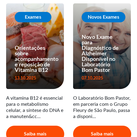
Exames
Novos Exames
Novo Exame
para
Orientações
Diagnóstico de
sobre
Alzheimer
acompanhamento
Disponível no
e reposição de
Laboratório
Vitamina B12
Bom Pastor
13.10.2025
07.10.2025
A vitamina B12 é essencial
O Laboratório Bom Pastor,
para o metabolismo
em parceria com o Grupo
celular, a síntese do DNA e
Fleury de São Paulo, passa
a manuten&cc...
a disponi...
Saiba mais
Saiba mais