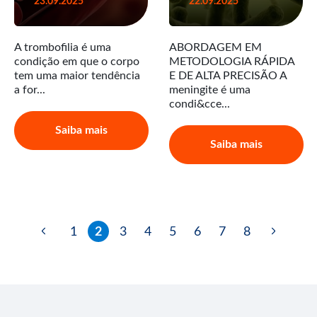
23.09.2025
22.09.2025
A trombofilia é uma
ABORDAGEM EM
condição em que o corpo
METODOLOGIA RÁPIDA
tem uma maior tendência
E DE ALTA PRECISÃO A
a for...
meningite é uma
condi&cce...
Saiba mais
Saiba mais
1
2
3
4
5
6
7
8