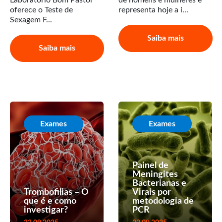
oferece o Teste de
representa hoje a i...
Sexagem F...
Saiba mais
Saiba mais
Exames
Exames
Painel de
Meningites
Bacterianas e
Trombofilias – O
Virais por
que é e como
metodologia de
investigar?
PCR