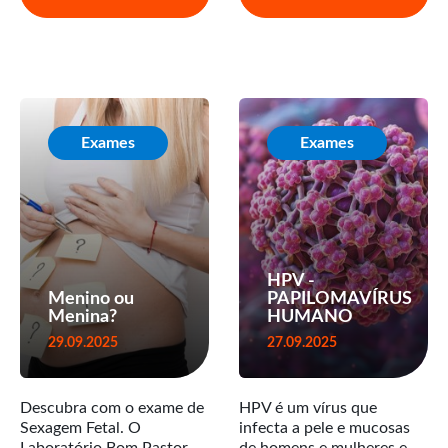
Exames
Exames
HPV -
Menino ou
PAPILOMAVÍRUS
Menina?
HUMANO
29.09.2025
27.09.2025
Descubra com o exame de
HPV é um vírus que
Sexagem Fetal. O
infecta a pele e mucosas
Laboratório Bom Pastor
de homens e mulheres e