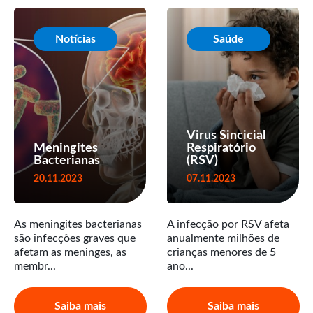
Notícias
Saúde
Virus Sincicial
Meningites
Respiratório
Bacterianas
(RSV)
20.11.2023
07.11.2023
As meningites bacterianas
A infecção por RSV afeta
são infecções graves que
anualmente milhões de
afetam as meninges, as
crianças menores de 5
membr...
ano...
Saiba mais
Saiba mais