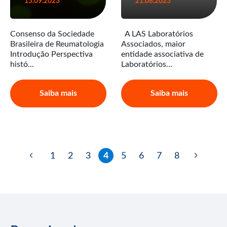
15.09.2023
21.08.2023
Consenso da Sociedade
A LAS Laboratórios
Brasileira de Reumatologia
Associados, maior
Introdução Perspectiva
entidade associativa de
histó...
Laboratórios...
Saiba mais
Saiba mais
1
2
3
4
5
6
7
8