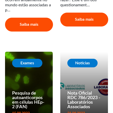
mundo estão associadas a
questionament...
p...
Saiba mais
Saiba mais
Exames
Notícias
Pesquisa de
Nota Oficial
autoanticorpos
RDC 786/2023 -
em células HEp-
Laboratórios
2 (FAN)
Associados