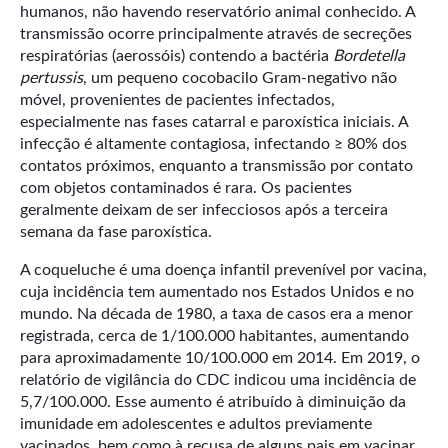
humanos, não havendo reservatório animal conhecido. A
transmissão ocorre principalmente através de secreções
respiratórias (aerossóis) contendo a bactéria
Bordetella
pertussis
, um pequeno cocobacilo Gram-negativo não
móvel, provenientes de pacientes infectados,
especialmente nas fases catarral e paroxística iniciais. A
infecção é altamente contagiosa, infectando ≥ 80% dos
contatos próximos, enquanto a transmissão por contato
com objetos contaminados é rara. Os pacientes
geralmente deixam de ser infecciosos após a terceira
semana da fase paroxística.
A coqueluche é uma doença infantil prevenível por vacina,
cuja incidência tem aumentado nos Estados Unidos e no
mundo. Na década de 1980, a taxa de casos era a menor
registrada, cerca de 1/100.000 habitantes, aumentando
para aproximadamente 10/100.000 em 2014. Em 2019, o
relatório de vigilância do CDC indicou uma incidência de
5,7/100.000. Esse aumento é atribuído à diminuição da
imunidade em adolescentes e adultos previamente
vacinados, bem como à recusa de alguns pais em vacinar