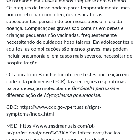
se tornando mais leve e menos frequente com o tempo.
Os ataques de tosse podem parar temporariamente, mas
podem retornar com infecções respiratórias
subsequentes, persistindo por meses após o início da
doença. Complicações graves são comuns em bebês e
crianças pequenas não vacinadas, frequentemente
necessitando de cuidados hospitalares. Em adolescentes e
adultos, as complicações são menos graves, mas podem
incluir pneumonia e, em casos mais severos, necessitar de
hospitalização.
O Laboratório Bom Pastor oferece testes por reação em
cadeia da polimerase (PCR) das secreções respiratórias
para a detecção molecular de
Bordetella pertussis
e
diferenciação de
Mycoplasma pneumoniae
.
CDC: https://www.cdc.gov/pertussis/signs-
symptoms/index.html
MSD: https://www.msdmanuals.com/pt-
br/profissional/doen%C3%A7as-infecciosas/bacilos-
gram-negativos/coqueluche?query=bordetella